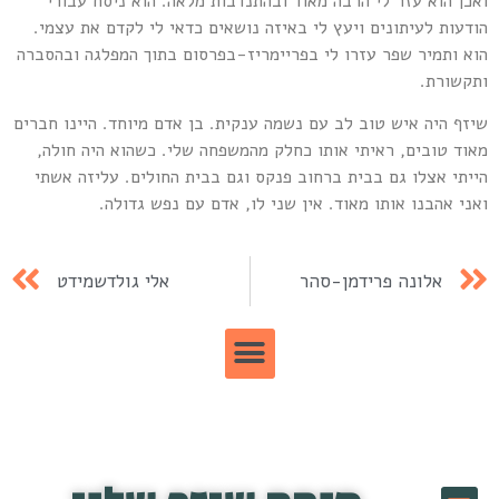
אכן הוא עזר לי הרבה מאוד ובהתנדבות מלאה. הוא ניסח עבורי
ודעות לעיתונים ויעץ לי באיזה נושאים כדאי לי לקדם את עצמי.
וא ותמיר שפר עזרו לי בפריימריז-בפרסום בתוך המפלגה ובהסברה
תקשורת.
יזף היה איש טוב לב עם נשמה ענקית. בן אדם מיוחד. היינו חברים
אוד טובים, ראיתי אותו כחלק מהמשפחה שלי. כשהוא היה חולה,
ייתי אצלו גם בבית ברחוב פנקס וגם בבית החולים. עליזה אשתי
אני אהבנו אותו מאוד. אין שני לו, אדם עם נפש גדולה.
אלונה פרידמן-סהר
אלי גולדשמידט