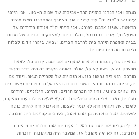
מנחם ואני הכרנו בהוויה התל-אביבית של שנות ה-80. אני הייתי
יתונאי ב"חדשות" עוד לפני שהוא הצטרף והתחברנו ממש מהיום
ראשון. שנינו אהבנו ספורט. אני הייתי יו"ר אגודת הידידים של
פועל תל-אביב בכדורסל, והלכנו יחד למשחקים. הדירה של מנחם
בית האופרה הייתה בית להרבה חברים, שבאו, ביקרו וידעו לבלות
ליהנות מהחיים הטובים.
ראייה שלי, מנחם הוא אדם שהקדים את זמנו. קודם כל, לצאת
הארון זה אף פעם לא קל, אולם באותה תקופה זה היה נדיר ומאוד
ורכב. הוא היה נחשון בנושא הזכויות של הקהילה הגאה, ויחד עם
ה, הייתה בו הבנת הצד השני בחברה הישראלית. ספרדים ואשכנזים
יו שווים בעיניו, והיו לו חברים חרדים, דתיים, חילוניים, יהודים
ערבים, משני צדי המפה הפוליטית. זה לא שלא היו לו דעות מוצקות,
היפך. את דעותיו הוא לא שמר לעצמו. הוא יכול היה להיות בוטה
פעמים, אבל הוא היה בן אדם אהוב, בערבית קוראים לזה 'חבוב'.
יזף הקדים את זמנו גם כאשר הקים יום אחד חברת יחסי ציבור
לובינג. זה לא היה מקובל אז, המעבר הזה מעיתונות. דוברות