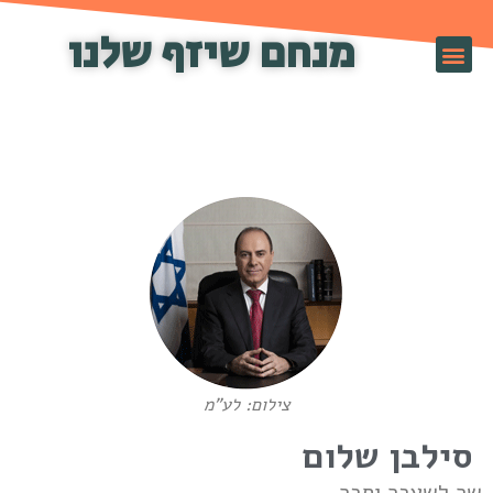
מנחם שיזף שלנו
זף TV
צילום: לע"מ
סילבן שלום
ר לשעבר וחבר