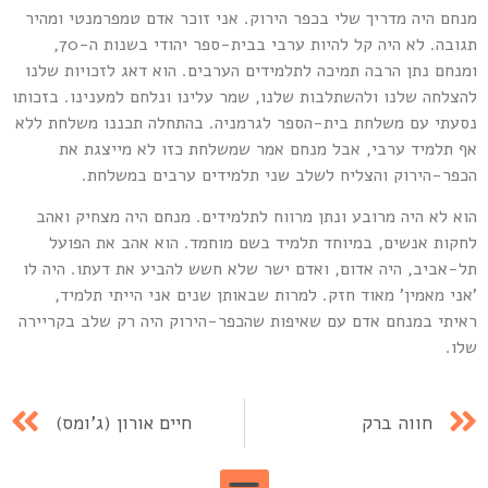
נחם היה מדריך שלי בכפר הירוק. אני זוכר אדם טמפרמנטי ומהיר
תגובה. לא היה קל להיות ערבי בבית-ספר יהודי בשנות ה-70,
מנחם נתן הרבה תמיכה לתלמידים הערבים. הוא דאג לזכויות שלנו
הצלחה שלנו ולהשתלבות שלנו, שמר עלינו ונלחם למענינו. בזכותו
סעתי עם משלחת בית-הספר לגרמניה. בהתחלה תכננו משלחת ללא
ף תלמיד ערבי, אבל מנחם אמר שמשלחת כזו לא מייצגת את
כפר-הירוק והצליח לשלב שני תלמידים ערבים במשלחת.
וא לא היה מרובע ונתן מרווח לתלמידים. מנחם היה מצחיק ואהב
חקות אנשים, במיוחד תלמיד בשם מוחמד. הוא אהב את הפועל
ל-אביב, היה אדום, ואדם ישר שלא חשש להביע את דעתו. היה לו
אני מאמין' מאוד חזק. למרות שבאותן שנים אני הייתי תלמיד,
איתי במנחם אדם עם שאיפות שהכפר-הירוק היה רק שלב בקריירה
לו.
חווה ברק
חיים אורון (ג'ומס)