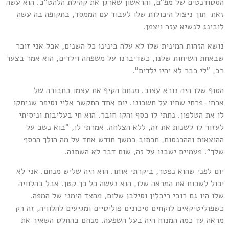
סטודנטים של מפ"ם, והראשון שארגן את קהילת הלהט"ב. הוא עשה
את תוך ניצול היכולות שלו לעבוד עם הממסד, בתקופה בה עשה
ובינג לנשיא עזר ויצמן.
ושא הזהות המינית שלו לא עלה בינינו כל השנים, אבל אני זוכר
באחת השיחות שלנו, כשדיברנו על משפחה וילדים, הוא אמר בצער
ב, "לי כבר לא יהיו ילדים".
סוף שלו היה נורא עצוב. מנחם הקיף את עצמו בחבורה של
רחי-פרחי שחיו על חשבונו. יום אחד התקשר אליי וסיפר שניתקו
ו את הטלפון. נתתי לו כסף והקו חובר. הוא חי בעליבות וניסיתי
עזור לו לשנות את זה, ללא הצלחה. אמרתי לו, "בוא נשב על
הוצאות וההכנסות, תכתוב במשך חודש אחד על מה הולך הכסף
לך". פעמיים ישבנו על זה, שום דבר לא השתנה.
ום לפני שהוא נפטר, ביקרתי אותו. הוא היה שליש מנחם. אני לא
כול לשכוח את המראה שלו, הוא נעשה כל כך קטן. אבל בהלוויה
לו היו גם רובי ריבלין וסילבן שלום, מהצד הימני של המפה.
שפוליטיקאים לוקחים סיכונים פוליטיים ומגיעים להלוויה, זה רק
ראה עד כמה המנוח היה בעל השפעה. מנחם בהחלט השאיר את