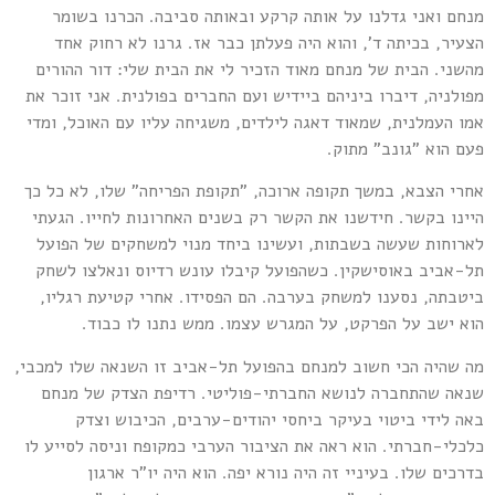
נחם ואני גדלנו על אותה קרקע ובאותה סביבה. הכרנו בשומר
צעיר, בכיתה ד', והוא היה פעלתן כבר אז. גרנו לא רחוק אחד
השני. הבית של מנחם מאוד הזכיר לי את הבית שלי: דור ההורים
פולניה, דיברו ביניהם ביידיש ועם החברים בפולנית. אני זוכר את
מו העמלנית, שמאוד דאגה לילדים, משגיחה עליו עם האוכל, ומדי
עם הוא "גונב" מתוק.
חרי הצבא, במשך תקופה ארוכה, "תקופת הפריחה" שלו, לא כל כך
יינו בקשר. חידשנו את הקשר רק בשנים האחרונות לחייו. הגעתי
ארוחות שעשה בשבתות, ועשינו ביחד מנוי למשחקים של הפועל
ל-אביב באוסישקין. כשהפועל קיבלו עונש רדיוס ונאלצו לשחק
יטבתה, נסענו למשחק בערבה. הם הפסידו. אחרי קטיעת רגליו,
וא ישב על הפרקט, על המגרש עצמו. ממש נתנו לו כבוד.
ה שהיה הכי חשוב למנחם בהפועל תל-אביב זו השנאה שלו למכבי,
נאה שהתחברה לנושא החברתי-פוליטי. רדיפת הצדק של מנחם
אה לידי ביטוי בעיקר ביחסי יהודים-ערבים, הכיבוש וצדק
לכלי-חברתי. הוא ראה את הציבור הערבי כמקופח וניסה לסייע לו
דרכים שלו. בעיניי זה היה נורא יפה. הוא היה יו"ר ארגון