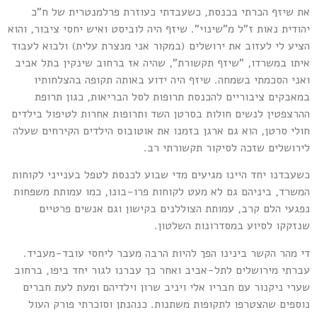
ת שיזף הכרתי בכנסת, כשעבדתי כעוזרת פרלמנטרית של ח"כ
הודית נאות ז"ל מ"שינוי". שיזף היה לוביסט ואיש יחסי ציבור, והוא
ציע לי לעזוב את ירושלים (במקור אני מנצרת עלית) ולבוא לעבוד
יתו במשרדו, "שיזף תקשורת", שהיה אז ברחוב שינקין בתל אביב
אני הסכמתי בשמחה. שיזף היה ידוע באותה תקופה בהצלחותיו
מאבקים ציבוריים להכנסת תרופות לסל הבריאות, כגון תרופת
הרצפטין לנשים חולות בסרטן השד ותרופות אחרות לטיפול בילדים
ולי סרטן, הוא גם ארגן בזמנו את אוטובוס הילדים הקירחים שעלה
ירושלים שזכה לסיקור תקשורתי רב.
שעבדנו יחד היינו מגיעים מדי שבוע לכנסת לטפל בענייני לקוחות
משרד, ביניהם גם לא מעט לקוחות פרו-בונו, כמו עמותת משפחות
פגעי הלם קרב, עמותת הצוללנים בקישון וגם אנשים פרטיים
נזקקו לסיוע במסדרונות השלטון.
י מהר הקשר בינינו הפך להיות הרבה מעבר ליחסי עובד-מעביד.
ברתי מירושלים לתל-אביב ואחר כך עברנו לגור יחד ביפו, ברחוב
ערי ניקנור עם חבריו אלי ויניב שרון וילדיהם ומעת לעת חברים
וספים שהצטרפו לתקופות משתנות. כנהנתן וסוכרתי פורק העול