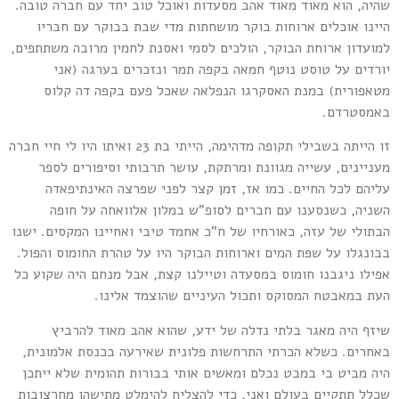
היה, הוא מאוד מאוד אהב מסעדות ואוכל טוב יחד עם חברה טובה.
יינו אוכלים ארוחות בוקר מושחתות מדי שבת בבוקר עם חבריו
מועדון ארוחת הבוקר, הולכים לסמי ואסנת לחמין מרובה משתתפים,
ורדים על טוסט נוטף חמאה בקפה תמר ונזכרים בערגה (אני
טאפורית) במנת האסקרגו הנפלאה שאכל פעם בקפה דה קלוס
אמסטרדם.
זו הייתה בשבילי תקופה מדהימה, הייתי בת 23 ואיתו היו לי חיי חברה
עניינים, עשייה מגוונת ומרתקת, עושר תרבותי וסיפורים לספר
ליהם לכל החיים. כמו אז, זמן קצר לפני שפרצה האינתיפאדה
שניה, כשנסענו עם חברים לסופ"ש במלון אלוואחה על חופה
בתולי של עזה, כאורחיו של ח"כ אחמד טיבי ואחיינו המקסים. ישנו
בונגלו על שפת המים וארוחות הבוקר היו על טהרת החומוס והפול.
פילו ניגבנו חומוס במסעדה וטיילנו קצת, אבל מנחם היה שקוע כל
עת במאבטח המסוקס ותכול העיניים שהוצמד אלינו.
יזף היה מאגר בלתי נדלה של ידע, שהוא אהב מאוד להרביץ
אחרים. כשלא הכרתי התרחשות פלונית שאירעה בכנסת אלמונית,
יה מביט בי במבט נכלם ומאשים אותי בבורות תהומית שלא ייתכן
כלל תתקיים בעולם ואני, כדי להצליח להימלט מתישהו מחרצובות