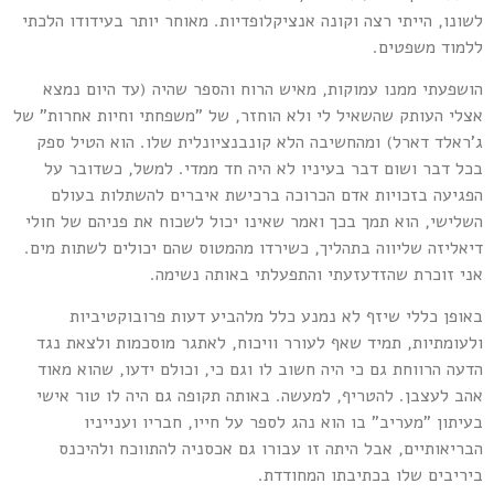
שונו, הייתי רצה וקונה אנציקלופדיות. מאוחר יותר בעידודו הלכתי
למוד משפטים.
ושפעתי ממנו עמוקות, מאיש הרוח והספר שהיה (עד היום נמצא
צלי העותק שהשאיל לי ולא הוחזר, של "משפחתי וחיות אחרות" של
'ראלד דארל) ומהחשיבה הלא קונבנציונלית שלו. הוא הטיל ספק
כל דבר ושום דבר בעיניו לא היה חד ממדי. למשל, כשדובר על
פגיעה בזכויות אדם הכרוכה ברכישת איברים להשתלות בעולם
שלישי, הוא תמך בכך ואמר שאינו יכול לשכוח את פניהם של חולי
יאליזה שליווה בתהליך, כשירדו מהמטוס שהם יכולים לשתות מים.
ני זוכרת שהזדעזעתי והתפעלתי באותה נשימה.
אופן כללי שיזף לא נמנע כלל מלהביע דעות פרובוקטיביות
לעומתיות, תמיד שאף לעורר וויכוח, לאתגר מוסכמות ולצאת נגד
דעה הרווחת גם כי היה חשוב לו וגם כי, וכולם ידעו, שהוא מאוד
הב לעצבן. להטריף, למעשה. באותה תקופה גם היה לו טור אישי
עיתון "מעריב" בו הוא נהג לספר על חייו, חבריו וענייניו
בריאותיים, אבל היתה זו עבורו גם אכסניה להתווכח ולהיכנס
יריבים שלו בכתיבתו המחודדת.