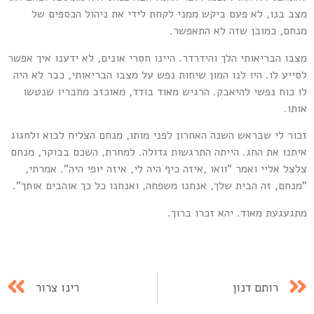
צב בנו, לא פעם ביקש ממני לקחת לידי את ניהול הכספים של
נחם, כמובן שזה לא התאפשר.
צבו הבריאותי הלך והידרדר. היינו חסרי אונים, לא ידענו איך אפשר
סייע לו. היו לנו המון שיחות נפש על מצבו הבריאותי, כבר לא היה
ו כוח נפשי להיאבק. הרגיש מאוד בודד, מאוכזב מחבריו שנטשו
ותו.
כור לי שבראש השנה האחרון לפני מותו, מנחם הצליח לבוא ולחגוג
יתנו את החג. הייתה התרגשות גדולה. למחרת, השכם בבוקר, מנחם
לצל אליי ואמר "וואו ,איזה כיף היה לי, איזה יופי היה". אמרתי,
מנחם, זה הבית שלך, אנחנו משפחה, ואנחנו כל כך אוהבים אותך".
תגעגעת מאוד. יהא זכרו ברוך.
רותם דנון
רינו צרור