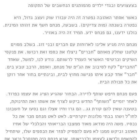
צעצועים ובגדי ילדים מהמותגים הנחשבים של התקופה
אשר אסתר האהובה נפטרה זה היה עבורו שוק ועצב גדול, היא
פטרה בשנתה (מות צדיקים). בשבעה, מנחם חשף את זהותו המינית.
ולנו ידענו, גם פנחס ידע. תמיד זה היה באוויר.
נחם היה מגיע אלינו לארוחות עם חברים ובני זוג. בשלב מסוים
לטנו שחלק מאותם "חברים" ניצלו את כספו ואת רכושו. את פנקסי
שיקים וכרטיסי האשראי העמיד לרשותם. נודע לנו, למשל, שאחד
החברים" לקח לסיבוב את הג'יפ של מנחם, ואופס, הרכב טבע בים.
חבר" אחד קבע איתו פגישה מחוץ לבית, ובינתיים בחור אחר רוקן
ת כל תכולת הבית.
עם מנחם חיפש שותף לדירה. הבחור שהגיע הציג את עצמו כפרוד.
אחר יומיים "השותף" החדש ביקש לצרף את אשתו ואת התינוקת,
טענה שאין להם קורת גג.. הם גרו וחיו אצלו וגם נסעו על חשבונו
חו"ל ושהו בבתי מלונות יוקרתיים. לאט לאט מנחם מכר את כל
כסיו. משה היה מודאג מאוד ממצבו הבריאותי והכלכלי של אחיו
אהוב וביקש ממנו לא פעם להפסיק לפזר את הכספים שלו, שיתחיל
התאפס ולדאוג לעצמו ולבריאותו. אבא פנחס היה מתוסכל וכאב את