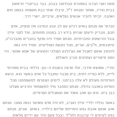
שה ואני הכרנו במסגרת עבודתנו בבנק. כבר בביקורי הראשון
בית הוריו, אסתר ופנחס ז"ל, קיבלו אותי כבת משפחה בהמון חום
אהבה. זכיתי להכיר אנשים נפלאים, ערכיים, ישרי דרך.
כרתי את מנחם כאיש רגיש עם לב ענק ונתינה אין סופית, אדם
כם, מבריק ודעתן שניחן בידע רב במגוון תחומים, עוד לפני עידן
וגל והרשתות החברתיות. מנחם תמיד היה מוקף בחברים מהברנז'ה,
יתונאים, ח"כים, שרים, מכל הקשת הפוליטית. תמיד היה גאה
הזמין אותם לאכול את הצ'ולנט הפולני והטעים של אמא אסתר. היו
מון סיפורים וצחוקים סביב השולחן.
הוריי, ממוצא אירני, עלו ארצה בשנות ה-50. גדלתי בבית מסורתי
ייט, ללא כפייה דתית, בית מכבד ומקבל כל אדם באשר הוא. נושא
עדתיות מעולם לא עלה בביתנו. לימים הצטרפו למשפחתנו מכל
עדות באהבה גדולה. מנחם התחבר מיד למשפחתי והרגיש אצלנו
בן בית. הוא גם אהב מאוד את המאכלים הפרסיים.
אשר נולדו ילדיי עידן ואביב, לא היה אדם מאושר וגאה ממנו. מנחם
הב אותם אהבת נפש והתייחס אליהם כילדיו. באותן שנים, מנחם
סע לעיתים די קרובות לחו"ל ובכל פעם חזר עם ידיים מלאות