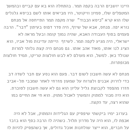
יינו יושבים הרבה בקפה תמר. בהתחלה הוא בא עם קביים ובהמשך
מטפלים שלו, סמיון וויקוטר, היו מביאים אותו לשם בכיסא גלגלים
לו הוא קרא "כיסא הכבוד" שרה מקפה תמר התייחסה אל מנחם
ורא יפה. פנחס, אבא של שיזף, היה סדר דפוס בעיתון "דבר". הרבה
עמים בסוף העבודה האבא, שהיה נמוך קומה ובעל מראה לא
שראלי, היה מגיע לקפה תמר. לשיזף הייתה עדינות מול אביו, הוא
ציג לנו אותו, מאוד אהב אותו. גם מנחם היה קצת גלותי למרות
נולד כאן. למשל, הוא מעולם לא לבש חולצות טריקו, תמיד חולצות
כופתרות.
נחם לא עשה חשבון לשום דבר. פעם הוא נסע עם חבר לשדה דב
די לזרוק אבנים ולצרוח על שמעון מזרחי לאחר שמכבי תל-אביב
זרו מהפסד לקבוצת גליל עליון הוא גם לא עשה חשבון לסוכרת.
וא היה מכור למתוק והמשיך לאכול מתוק. הוא חי את החיים כמו
הוא רצה, עד הקצה.
ערוב ימיו ביקשתי שיפסיק עם הגלידות והמתוק, אבל לא היה
כפת לו, הוא היה על מדרון תלול. כשהיה לו הרבה כסף הוא בזבז
ל חברים, הוא ייצר שולחנות אוכל גדולים, אך כשהפסיק להיות לו