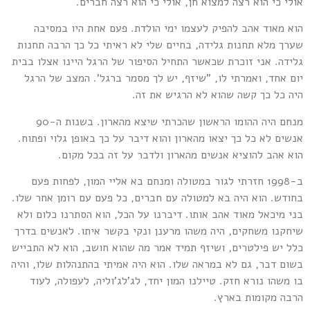
ולי כי הוא רצה למצוא חן, אולי כי הוא רצה חברים.
וא מאוד אהב להפיק לעצמו ימי הולדת. פעם אחת היו במסיבה
ערך מלא תחנות גלידה, בחיים שלי לא ראיתי כל כך הרבה תחנות
לידה. אני זוכרת שכאשר התחיל הסיפור של הרגל היינו אצלו בבית
ום אחד, ואמרתי לו, "שיזף, יש לך מסמר ברגל'. המצב של הרגל
יה כל כך קשה שהוא לא הרגיש את זה.
מנחם היה ההומו הראשון שהכרתי שיצא מהארון. בשנות ה-90
נשים לא כל כך יצאו מהארון והוא דיבר על כך באופן גלוי ופתוח.
וא אהב להוציא אנשים מהארון ולדבר על זה בכל מקום.
ב-1998 חזרתי לגור במטולה ומנחם בא אליי המון, לפחות פעם
חודש. הוא היה בא למטולה עם חברים, כל פעם עם רומן אחר שלו.
ני מיכאל מאוד אהב אותו. דיברנו על הכל, הוא הסתרנו כלום ולא
יחקנו משחקים, היה משהו מרענן ונקי בקשר איתו. לאנשים בדרך
לל יש פילטרים, ושיזף תמיד אמר מה שהוא חושב, הוא לא התבייש
שום דבר, גם לא במראה שלו. הוא היה אמיתי בהתנהלות שלו, והיה
ו משהו נורא חזק. טיילנו המון יחד, לג'לג'וליה, לעפולה, לעוד
רבה מקומות בארץ.