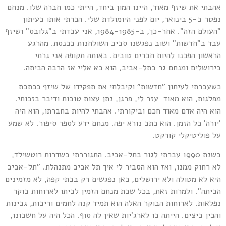
הבתי את שיזף מאוד, היינו המון ביחד, הייתי כמו חברה שלו. מנחם
נפטר ב-5 בינואר, יום לפני היומולדת שלי. הכרתי אותו בעיתון
"העולם הזה". אחר-כך, ב-1984-1985, אני עבדתי ב"גלובס" ושיזף
בד ב"חדשות" ושוב נפגשנו סביב השולחנות בכנסת. מהרגע
ראשון הפכנו להיות חברים טובים. באותה תקופה אני גרתי
ירושלים ומנחם גר בתל-אביב, הוא בא אליי אז הרבה הביתה.
שעברתי לעיתון "חדשות" וקיבלתי את תפקידו של שיזף ככתבת
פלגות, הוא מאוד עזר לי, פרגן, נתן עצות טובות ודיבר בזכותי.
וא היה אדם מאוד חכם וביקורתי. אהבתי להיות בחברתו, הוא היה
יורה' כל הזמן. הוא כתב נורא יפה. מנחם ידע לספר סיפור. לא שמע
ל פוליטיקלי קורקט.
בשנת 1990 עברתי לגור בתל-אביב. התגוררתי בשדרות רוטשילד,
א רחוק ממנו, ואז הוא הסביר לי איך תל אביב מתנהלת. "תל-אביב
יא לא מטולה ולא ירושלים, כאן נפגשים רק בבתי קפה, לא מזמינים
ביתה". ולמרות זאת, בכל שבת מנחם הזמין לביתו לארוחות בוקר
פלאות. לארוחות הבוקר האלה הוא תמיד קנה לחמים וריבות, גבינות
הכין ביצים. הייתה בו לארג'יות שאין לה סוף. הכל היה על חשבונו,